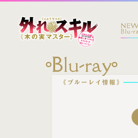
NEW
Blu-r
Blu-ray
《
ブルーレイ情報
》