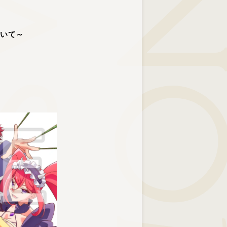
STER
KINO
ついて～