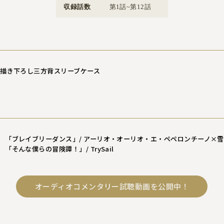
収録話数
第1話~第12話
 描き下ろし三方背スリーブケース
 「ブレイブリーダンス」/ アーリオ・オーリオ・エ・ペペロンチーノ×
そんな僕らの冒険譚！」/ TrySail
オーディオコメンタリー試聴動画を公開中！