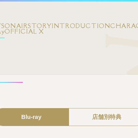
S
ONAIR
STORY
INTRODUCTION
CHARA
ay
OFFICIAL X
Blu-ray
店舗別特典