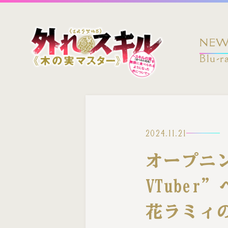
/news/20241121_53/
NEW
Blu-r
2024.11.21
オープニ
VTube
花ラミィ