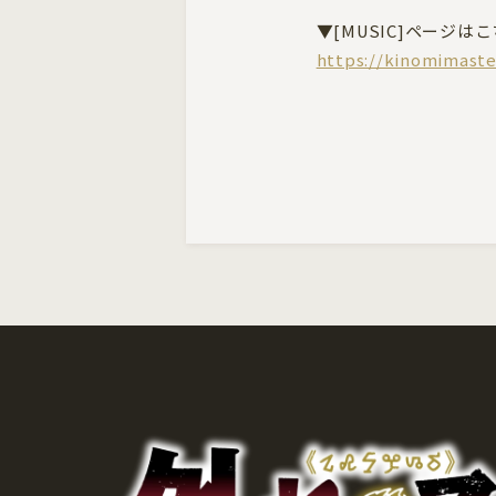
▼[MUSIC]ページは
https://kinomimast