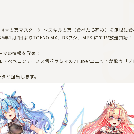
MA
ル《木の実マスター》 ～スキルの実（食べたら死ぬ）を無限に
5年1月7日よりTOKYO MX、BSフジ、MBS にてTV放送開始！
ーマの情報を発表！
エ・ペペロンチーノ×雪花ラミィのVTuberユニットが歌う「
シタが担当します。