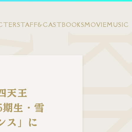
CTER
STAFF&CAST
BOOKS
MOVIE
MUSIC
四天王
5期生・雪
ンス」に