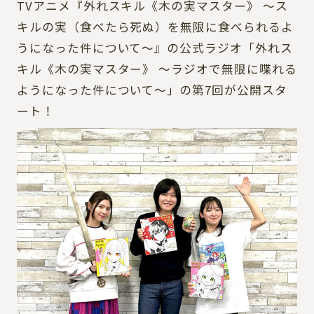
TVアニメ『外れスキル《木の実マスター》 ～ス
キルの実（食べたら死ぬ）を無限に食べられるよ
うになった件について～』の公式ラジオ「外れス
CHARACTER
キル《木の実マスター》 〜ラジオで無限に喋れる
ようになった件について〜」の第7回が公開スタ
ート！
STAFF&CAST
BOOKS
MOVIE
MUSIC