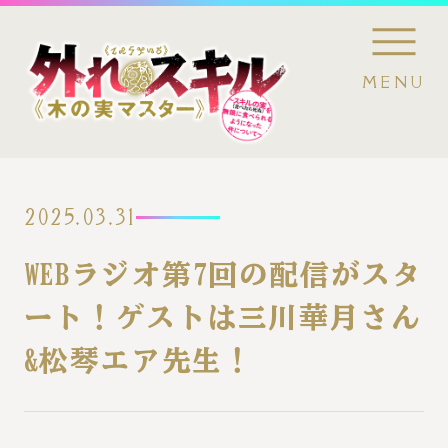
/news/20250331_428/
MENU
NEWS
2025.03.31
ONAIR
WEBラジオ第7回の配信がスタ
ート！ゲストは三川華月さん
STORY
&松琴エア先生！
INTRODUCTION