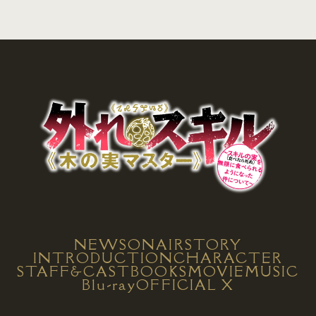
NEWS
ONAIR
STORY
INTRODUCTION
CHARACTER
STAFF&CAST
BOOKS
MOVIE
MUSIC
Blu-ray
OFFICIAL X